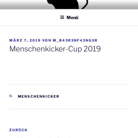
Zum
PINASS BRUMSE
1. Gevelsberger Kirmesgesellschaft 1934 eV
Inhalt
Menü
springen
VERÖFFENTLICHT
MÄRZ 7, 2019
VON
M_B43R3NF43NG3R
AM
Menschenkicker-Cup 2019
KATEGORIEN
MENSCHENKICKER
Beitragsnavigation
Vorheriger
ZURÜCK
Beitrag